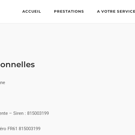
ACCUEIL
PRESTATIONS
A VOTRE SERVIC
onnelles
gne
rente – Siren : 815003199
méro FR61 815003199